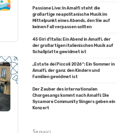
Passione Live: In Amalfi steht die
großartige neapolitanische Musik im
Mittelpunkt eines Abends, den Sie auf
keinen Fall verpassen sollten
45 Giri d’Italia: Ein Abend in Amalfi, der
der großartigen italienischen Musik auf
Schallplatte gewidmet ist
„Estate dei Piccoli 2026“: Ein Sommer in
Amalfi, der ganz den Kindern und
Familien gewidmet ist
Der Zauber des internationalen
Chorgesangs kommt nach Amalfi: Die
Sycamore Community Singers geben ein
Konzert
Seguici