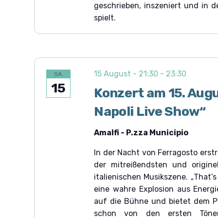
o
geschrieben, inszeniert und in d
spielt.
n
15 August - 21:30
-
23:30
SA.
15
Konzert am 15. Augu
Napoli Live Show“
Amalfi - P.zza Municipio
In der Nacht von Ferragosto erstr
der mitreißendsten und origine
italienischen Musikszene. „That’s
eine wahre Explosion aus Energie
auf die Bühne und bietet dem Pu
schon von den ersten Töne