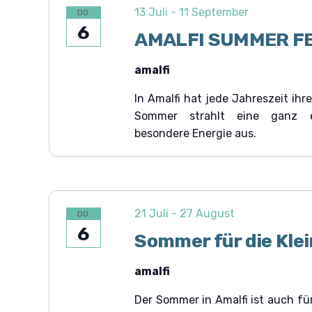
u
e
t
13 Juli
-
11 September
DO.
n
e
n
6
.
i
AMALFI SUMMER FE
g
n
g
e
amalfi
e
b
n
e
In Amalfi hat jede Jahreszeit ihr
S
n
Sommer strahlt eine ganz 
.
u
S
besondere Energie aus.
u
c
c
h
h
e
e
n
a
u
c
21 Juli
-
27 August
DO.
h
n
6
V
Sommer für die Kle
d
e
r
A
amalfi
a
n
n
s
Der Sommer in Amalfi ist auch fü
s
t