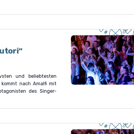
utori“
ivsten und beliebtesten
k kommt nach Amalfi mit
otagonisten des Singer-