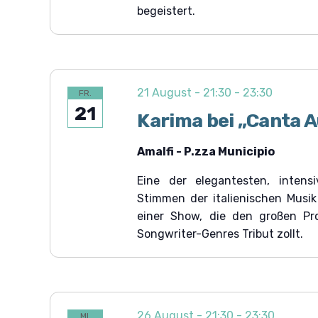
begeistert.
21 August - 21:30
-
23:30
FR.
21
Karima bei „Canta A
Amalfi - P.zza Municipio
Eine der elegantesten, intens
Stimmen der italienischen Musi
einer Show, die den großen Pr
Songwriter-Genres Tribut zollt.
26 August - 21:30
-
23:30
MI.