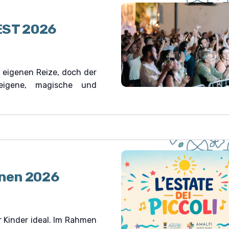
g
A
ST 2026
n
s
i
c
e eigenen Reize, doch der
h
eigene, magische und
t
e
n
-
N
a
v
inen 2026
i
g
a
t
r Kinder ideal. Im Rahmen
i