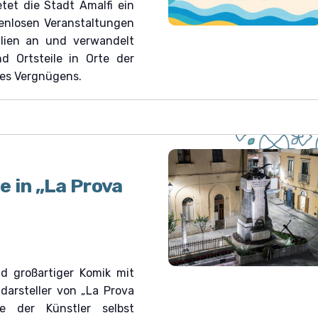
etet die Stadt Amalfi ein
o
enlosen Veranstaltungen
n
ilien an und verwandelt
d Ortsteile in Orte der
des Vergnügens.
 in „La Prova
nd großartiger Komik mit
arsteller von „La Prova
 der Künstler selbst