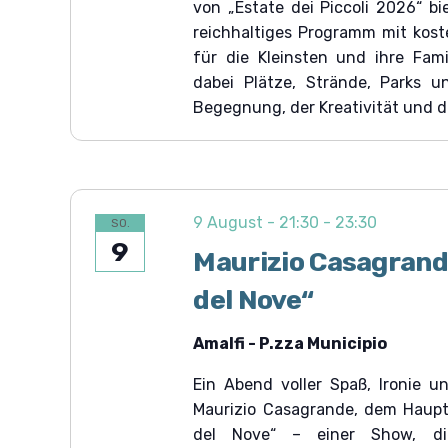
von „Estate dei Piccoli 2026“ bi
a
i
l
reichhaltiges Programm mit kost
t
c
für die Kleinsten und ihre Fam
u
n
h
dabei Plätze, Strände, Parks un
g
Begegnung, der Kreativität und 
t
e
n
e
S
c
n
h
,
l
ü
9 August - 21:30
-
23:30
N
SO.
s
9
s
a
Maurizio Casagrande
e
l
v
del Nove“
w
i
o
r
g
Amalfi - P.zza Municipio
t
.
a
Ein Abend voller Spaß, Ironie u
t
Maurizio Casagrande, dem Hauptd
i
del Nove“ – einer Show, die