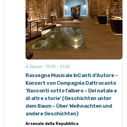
e
n
,
N
a
v
i
g
4 Januar - 19:00
-
21:00
a
Rassegna Musicale InCanti d’Autore –
t
Konzert von Compagnia Daltrocanto
i
‘Racconti sotto l’albero – Del natale e
o
di altre storie’ (Geschichten unter
n
dem Baum – Über Weihnachten und
andere Geschichten)
Arsenale della Repubblica