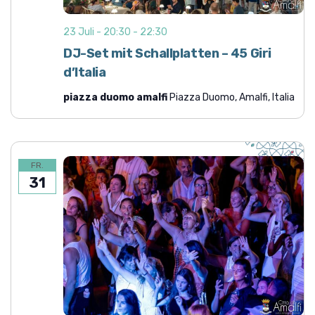
23 Juli - 20:30
-
22:30
DJ-Set mit Schallplatten – 45 Giri
d’Italia
piazza duomo amalfi
Piazza Duomo, Amalfi, Italia
FR.
31