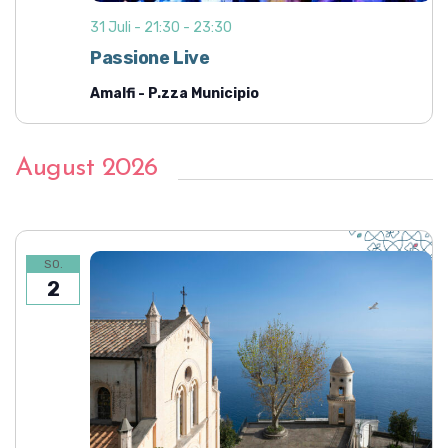
31 Juli - 21:30
-
23:30
Passione Live
Amalfi - P.zza Municipio
August 2026
SO.
2