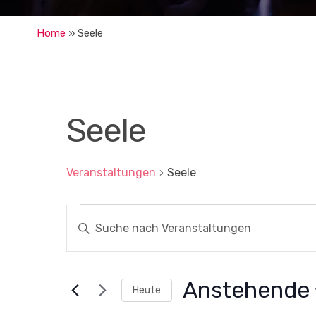
Home
»
Seele
Seele
Veranstaltungen
Seele
Veranstaltungen
V
B
i
e
t
r
t
e
a
S
Anstehende
Heute
c
n
h
D
l