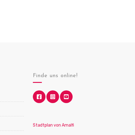
v
i
g
a
t
i
o
n
Finde uns online!
Stadtplan von Amalfi