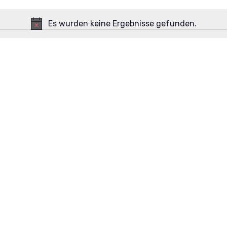
Es wurden keine Ergebnisse gefunden.
H
i
n
w
e
i
s