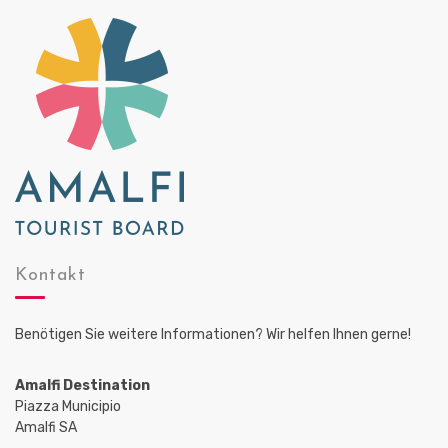
A
a
n
t
i
s
o
i
n
c
h
t
e
n
,
Kontakt
N
a
Benötigen Sie weitere Informationen? Wir helfen Ihnen gerne!
v
i
Amalfi Destination
g
Piazza Municipio
Amalfi SA
a