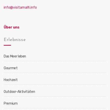
t
info@visitamalfi.info
i
o
n
Über uns
Erlebnisse
Das Meer leben
Gourmet
Hochzeit
Outdoor-Aktivitäten
Premium