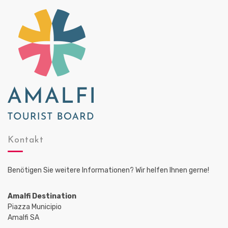
A
a
n
t
i
s
o
i
n
c
h
t
e
n
,
Kontakt
N
a
Benötigen Sie weitere Informationen? Wir helfen Ihnen gerne!
v
i
Amalfi Destination
g
Piazza Municipio
Amalfi SA
a