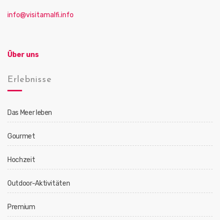
t
info@visitamalfi.info
i
o
n
Über uns
Erlebnisse
Das Meer leben
Gourmet
Hochzeit
Outdoor-Aktivitäten
Premium