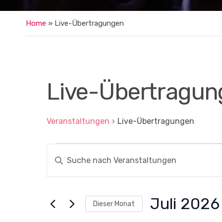
Home
»
Live-Übertragungen
Live-Übertragun
Veranstaltungen
Live-Übertragungen
Veranstaltungen
V
B
i
e
t
r
t
e
a
S
Juli 2026
Dieser Monat
c
n
h
D
l