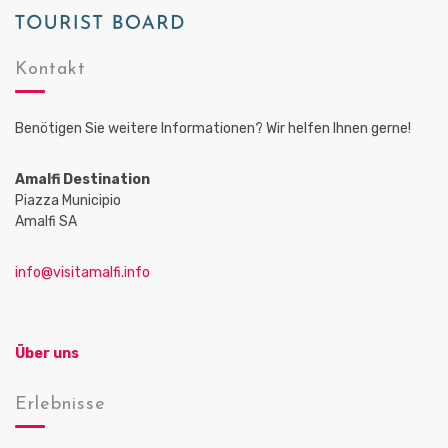
a
t
Kontakt
i
o
Benötigen Sie weitere Informationen? Wir helfen Ihnen gerne!
n
Amalfi Destination
Piazza Municipio
Amalfi SA
info@visitamalfi.info
Über uns
Erlebnisse