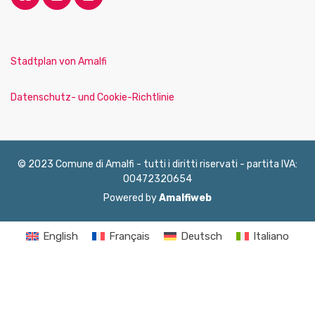
Stadtplan von Amalfi
Datenschutz- und Cookie-Richtlinie
© 2023 Comune di Amalfi - tutti i diritti riservati - partita IVA:
00472320654
Powered by
Amalfiweb
English
Français
Deutsch
Italiano
Español