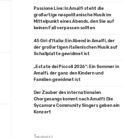
Passione Live: In Amalfi steht die
großartige neapolitanische Musik im
Mittelpunkt eines Abends, den Sie auf
keinen Fall verpassen sollten
45 Giri d’Italia: Ein Abend in Amalfi, der
der großartigen italienischen Musik auf
Schallplatte gewidmet ist
„Estate dei Piccoli 2026“: Ein Sommer in
Amalfi, der ganz den Kindern und
Familien gewidmet ist
Der Zauber des internationalen
Chorgesangs kommt nach Amalfi: Die
Sycamore Community Singers geben ein
Konzert
Seguici