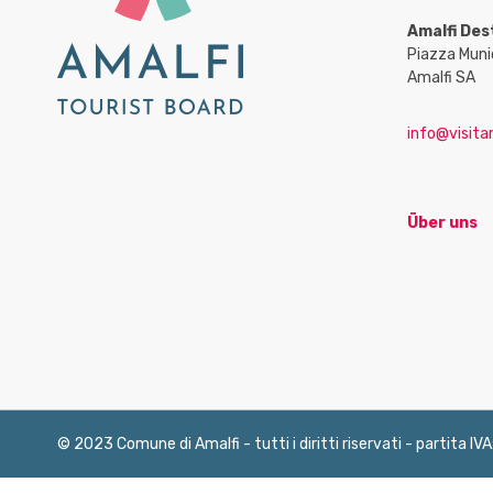
Amalfi Des
Piazza Muni
Amalfi SA
info@visitam
Über uns
© 2023 Comune di Amalfi - tutti i diritti riservati - partita