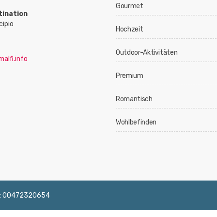
Gourmet
tination
cipio
Hochzeit
Outdoor-Aktivitäten
alfi.info
Premium
Romantisch
Wohlbefinden
 IVA: 00472320654