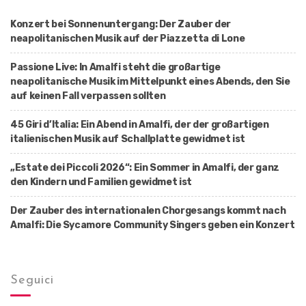
o
n
Konzert bei Sonnenuntergang: Der Zauber der
neapolitanischen Musik auf der Piazzetta di Lone
Passione Live: In Amalfi steht die großartige
neapolitanische Musik im Mittelpunkt eines Abends, den Sie
auf keinen Fall verpassen sollten
45 Giri d’Italia: Ein Abend in Amalfi, der der großartigen
italienischen Musik auf Schallplatte gewidmet ist
„Estate dei Piccoli 2026“: Ein Sommer in Amalfi, der ganz
den Kindern und Familien gewidmet ist
Der Zauber des internationalen Chorgesangs kommt nach
Amalfi: Die Sycamore Community Singers geben ein Konzert
Seguici