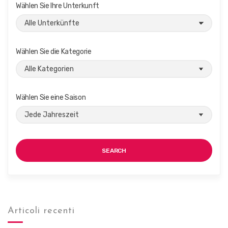
o
Wählen Sie Ihre Unterkunft
i
n
c
h
t
Wählen Sie die Kategorie
e
n
,
Wählen Sie eine Saison
N
a
v
SEARCH
i
g
a
t
Articoli recenti
i