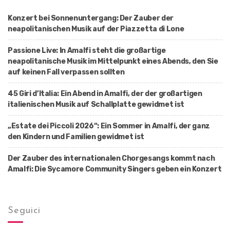
o
n
Konzert bei Sonnenuntergang: Der Zauber der
neapolitanischen Musik auf der Piazzetta di Lone
Passione Live: In Amalfi steht die großartige
neapolitanische Musik im Mittelpunkt eines Abends, den Sie
auf keinen Fall verpassen sollten
45 Giri d’Italia: Ein Abend in Amalfi, der der großartigen
italienischen Musik auf Schallplatte gewidmet ist
„Estate dei Piccoli 2026“: Ein Sommer in Amalfi, der ganz
den Kindern und Familien gewidmet ist
Der Zauber des internationalen Chorgesangs kommt nach
Amalfi: Die Sycamore Community Singers geben ein Konzert
Seguici