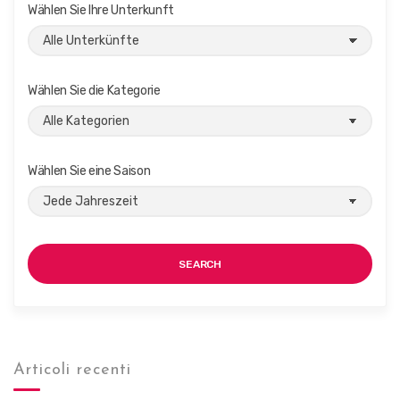
o
Wählen Sie Ihre Unterkunft
i
n
c
h
t
Wählen Sie die Kategorie
e
n
,
Wählen Sie eine Saison
N
a
v
SEARCH
i
g
a
t
Articoli recenti
i