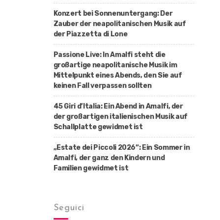
Konzert bei Sonnenuntergang: Der
Zauber der neapolitanischen Musik auf
der Piazzetta di Lone
Passione Live: In Amalfi steht die
großartige neapolitanische Musik im
Mittelpunkt eines Abends, den Sie auf
keinen Fall verpassen sollten
45 Giri d’Italia: Ein Abend in Amalfi, der
der großartigen italienischen Musik auf
Schallplatte gewidmet ist
„Estate dei Piccoli 2026“: Ein Sommer in
Amalfi, der ganz den Kindern und
Familien gewidmet ist
Seguici