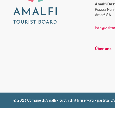
Amalfi Des
Piazza Muni
Amalfi SA
info@visitam
Über uns
© 2023 Comune di Amalfi - tutti i diritti riservati - partita