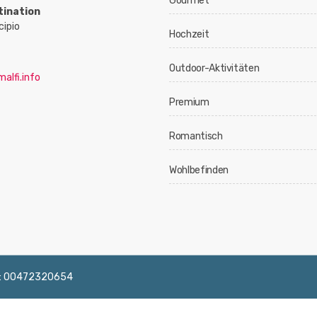
Gourmet
tination
cipio
Hochzeit
Outdoor-Aktivitäten
alfi.info
Premium
Romantisch
Wohlbefinden
 IVA: 00472320654
English
Français
Deutsch
Italiano
Españ