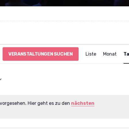
V
VERANSTALTUNGEN SUCHEN
Liste
Monat
T
e
r
a
n
s
t
a
l
 vorgesehen. Hier geht es zu den
nächsten
t
H
u
i
n
n