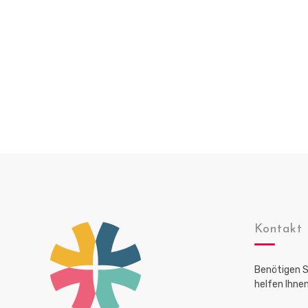
o
n
Kontakt
Benötigen S
helfen Ihnen