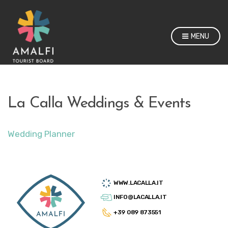
MENU
La Calla Weddings & Events
Wedding Planner
WWW.LACALLA.IT
INFO@LACALLA.IT
+39 089 873551