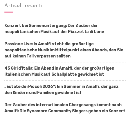
Articoli recenti
Konzert bei Sonnenuntergang: Der Zauber der
neapolitanischen Musik auf der Piazzetta di Lone
Passione Live: In Amalfi steht die großartige
neapolitanische Musik im Mittelpunkt eines Abends, den Sie
auf keinen Fall verpassen sollten
45 Giri d’Italia: Ein Abend in Amalfi, der der großartigen
italienischen Musik auf Schallplatte gewidmet ist
„Estate dei Piccoli 2026“: Ein Sommer in Amalfi, der ganz
den Kindern und Familien gewidmet ist
Der Zauber des internationalen Chorgesangs kommt nach
Amalfi: Die Sycamore Community Singers geben ein Konzert