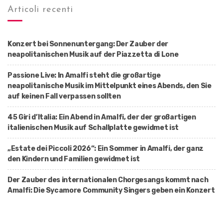
Articoli recenti
Konzert bei Sonnenuntergang: Der Zauber der
neapolitanischen Musik auf der Piazzetta di Lone
Passione Live: In Amalfi steht die großartige
neapolitanische Musik im Mittelpunkt eines Abends, den Sie
auf keinen Fall verpassen sollten
45 Giri d’Italia: Ein Abend in Amalfi, der der großartigen
italienischen Musik auf Schallplatte gewidmet ist
„Estate dei Piccoli 2026“: Ein Sommer in Amalfi, der ganz
den Kindern und Familien gewidmet ist
Der Zauber des internationalen Chorgesangs kommt nach
Amalfi: Die Sycamore Community Singers geben ein Konzert