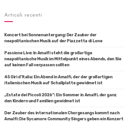
Articoli recenti
Konzert bei Sonnenuntergang: Der Zauber der
neapolitanischen Musik auf der Piazzetta di Lone
Passione Live: In Amalfi steht die großartige
neapolitanische Musik im Mittelpunkt eines Abends, den Sie
auf keinen Fall verpassen sollten
45 Giri d’Italia: Ein Abend in Amalfi, der der großartigen
italienischen Musik auf Schallplatte gewidmet ist
„Estate dei Piccoli 2026“: Ein Sommer in Amalfi, der ganz
den Kindern und Familien gewidmet ist
Der Zauber des internationalen Chorgesangs kommt nach
Amalfi: Die Sycamore Community Singers geben ein Konzert