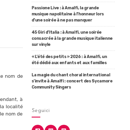
Passione Live : à Amalfi, la grande
musique napolitaine à l’honneur lors
d’une soirée à ne pas manquer
45 Giri d’Italia : à Amalfi, une soirée
consacrée à la grande musique italienne
sur vinyle
« L’été des petits » 2026 : à Amalfi, un
été dédié aux enfants et aux familles
La magie du chant choral international
 Le nom de
s’invite à Amalfi : concert des Sycamore
Community Singers
cendant, à
a localité
Seguici
 le nom de