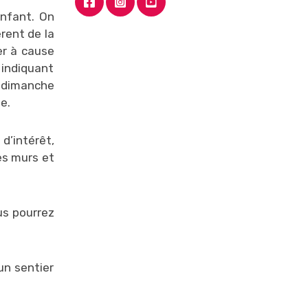
Enfant. On
èrent de la
ter à cause
 indiquant
e dimanche
e.
d’intérêt,
es murs et
us pourrez
un sentier