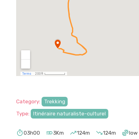
Category:
Trekking
Type:
Itinéraire naturaliste-culturel





03h00
3Km
124m
124m
low