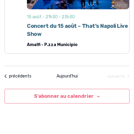
s
É
15 août - 21h30
-
23h30
v
Concert du 15 août – That’s Napoli Live
è
Show
n
Amalfi - P.zza Municipio
e
m
e
n
Évènements
Évènements
Aujourd’hui
suivants
précédents
t
s
S’abonner au calendrier