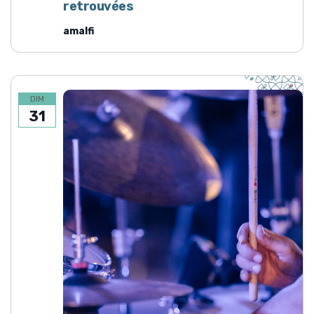
retrouvées
amalfi
DIM
31