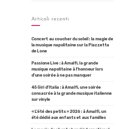
Articoli recenti
Concert au coucher du soleil : la magie de
la musique napolitaine sur la Piazzetta
de Lone
Passione Live : à Amalfi, la grande
musique napolitaine à l’honneur lors
d’une soirée à ne pas manquer
45 Giri d’Italia : à Amalfi, une soirée
consacrée à la grande musique italienne
sur vinyle
« L’été des petits » 2026 : à Amalfi, un
été dédié aux enfants et aux familles