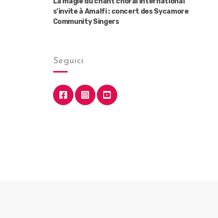
La magie du chant choral international
s’invite à Amalfi : concert des Sycamore
Community Singers
Seguici