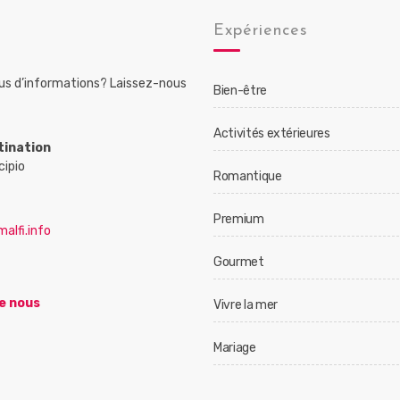
Expériences
lus d’informations? Laissez-nous
Bien-être
Activités extérieures
tination
cipio
Romantique
Premium
alfi.info
Gourmet
e nous
Vivre la mer
Mariage