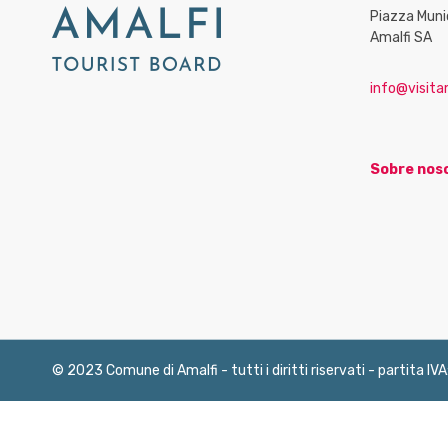
Piazza Muni
Amalfi SA
info@visitam
Sobre nos
© 2023 Comune di Amalfi - tutti i diritti riservati - partita