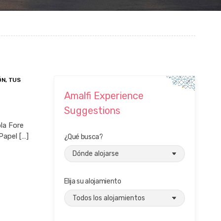
ÓN
,
TUS
Amalfi Experience
Suggestions
ola Fore
Papel […]
¿Qué busca?
Elija su alojamiento