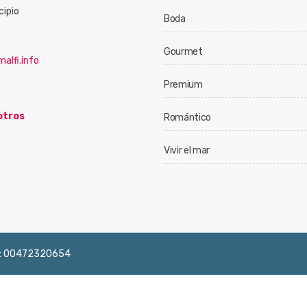
cipio
Boda
Gourmet
alfi.info
Premium
otros
Romántico
Vivir el mar
 IVA: 00472320654
English
Français
Deutsch
Italiano
Españ