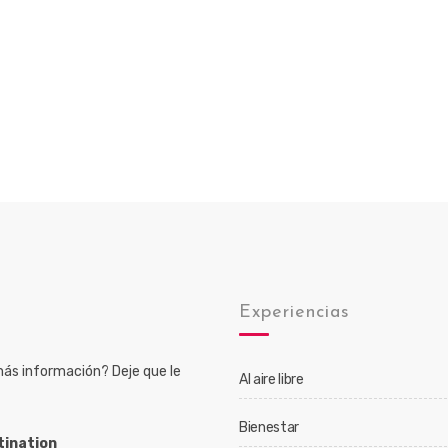
o
Experiencias
ás información? Deje que le
Al aire libre
Bienestar
tination