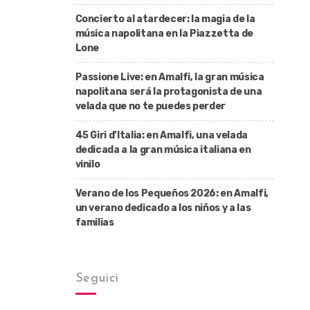
Concierto al atardecer: la magia de la
música napolitana en la Piazzetta de
Lone
Passione Live: en Amalfi, la gran música
napolitana será la protagonista de una
velada que no te puedes perder
45 Giri d’Italia: en Amalfi, una velada
dedicada a la gran música italiana en
vinilo
Verano de los Pequeños 2026: en Amalfi,
un verano dedicado a los niños y a las
familias
Seguici