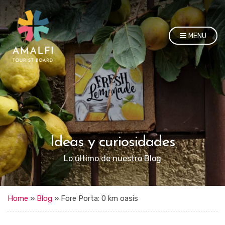
MENU
Ideas y curiosidades
Lo último de nuestro Blog
Home
»
Blog
»
Fore Porta: 0 km oasis