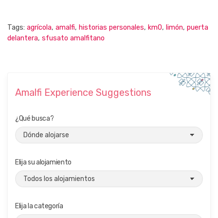
Tags:
agrícola
,
amalfi
,
historias personales
,
km0
,
limón
,
puerta
delantera
,
sfusato amalfitano
Amalfi Experience Suggestions
¿Qué busca?
Elija su alojamiento
Elija la categoría