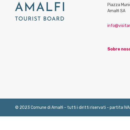
Piazza Muni
Amalfi SA
info@visitam
Sobre nos
© 2023 Comune di Amalfi - tutti i diritti riservati - partita