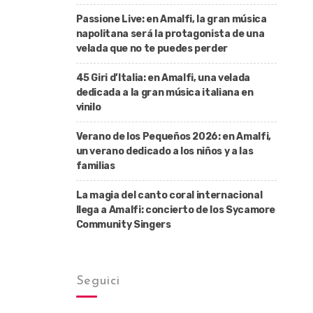
Passione Live: en Amalfi, la gran música
napolitana será la protagonista de una
velada que no te puedes perder
45 Giri d’Italia: en Amalfi, una velada
dedicada a la gran música italiana en
vinilo
Verano de los Pequeños 2026: en Amalfi,
un verano dedicado a los niños y a las
familias
La magia del canto coral internacional
llega a Amalfi: concierto de los Sycamore
Community Singers
Seguici