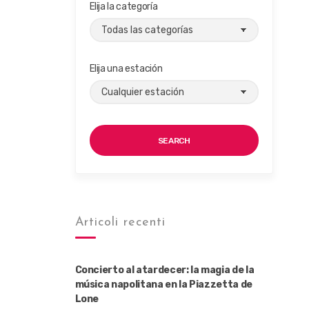
Elija la categoría
Elija una estación
SEARCH
Articoli recenti
Concierto al atardecer: la magia de la
música napolitana en la Piazzetta de
Lone