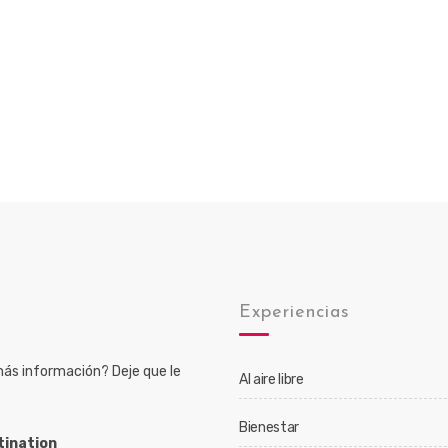
o
Experiencias
ás información? Deje que le
Al aire libre
Bienestar
tination