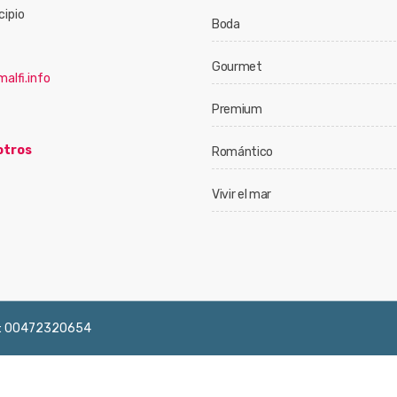
cipio
Boda
Gourmet
alfi.info
Premium
otros
Romántico
Vivir el mar
 IVA: 00472320654
English
Français
Deutsch
Italiano
Españ