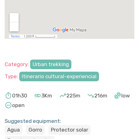
Category:
Urban trekking
Type:
Itinerario cultural-experiencial





01h30
3Km
225m
216m
low

open
Suggested equipment:
Agua
Gorro
Protector solar