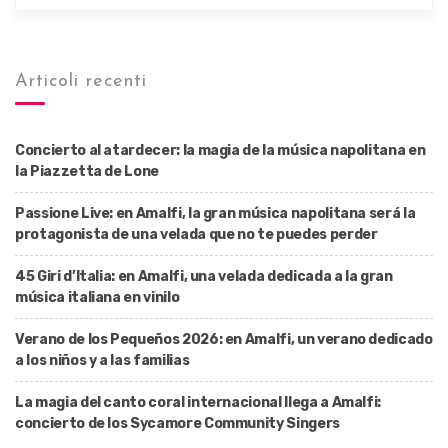
Articoli recenti
Concierto al atardecer: la magia de la música napolitana en
la Piazzetta de Lone
Passione Live: en Amalfi, la gran música napolitana será la
protagonista de una velada que no te puedes perder
45 Giri d’Italia: en Amalfi, una velada dedicada a la gran
música italiana en vinilo
Verano de los Pequeños 2026: en Amalfi, un verano dedicado
a los niños y a las familias
La magia del canto coral internacional llega a Amalfi:
concierto de los Sycamore Community Singers