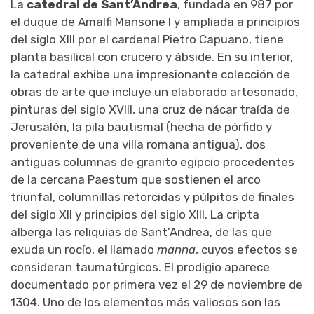
La
catedral de Sant’Andrea
, fundada en 987 por
el duque de Amalfi Mansone I y ampliada a principios
del siglo XIII por el cardenal Pietro Capuano, tiene
planta basilical con crucero y ábside. En su interior,
la catedral exhibe una impresionante colección de
obras de arte que incluye un elaborado artesonado,
pinturas del siglo XVIII, una cruz de nácar traída de
Jerusalén, la pila bautismal (hecha de pórfido y
proveniente de una villa romana antigua), dos
antiguas columnas de granito egipcio procedentes
de la cercana Paestum que sostienen el arco
triunfal, columnillas retorcidas y púlpitos de finales
del siglo XII y principios del siglo XIII. La cripta
alberga las reliquias de Sant’Andrea, de las que
exuda un rocío, el llamado
manna
, cuyos efectos se
consideran taumatúrgicos. El prodigio aparece
documentado por primera vez el 29 de noviembre de
1304. Uno de los elementos más valiosos son las