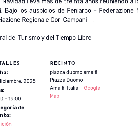
e Navidad lleva más de treinta años reuniendo a lo
. Bajo los auspicios de Feniarco – Federazione N
iazione Regionale Cori Campani – .
ral del Turismo y del Tiempo Libre
TALLES
RECINTO
piazza duomo amalfi
ha:
Piazza Duomo
diciembre, 2025
Amalfi
,
Italia
+ Google
a:
Map
00 - 19:00
egoría de
nto:
dición