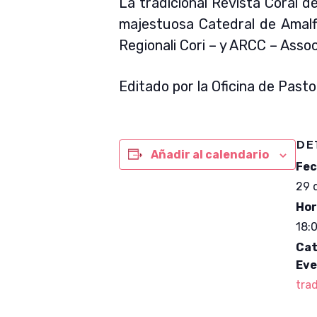
La tradicional Revista Coral d
majestuosa Catedral de Amalfi
Regionali Cori – y ARCC – Assoc
Editado por la Oficina de Pasto
DE
Añadir al calendario
Fec
29 
Hor
18:
Cat
Eve
tra