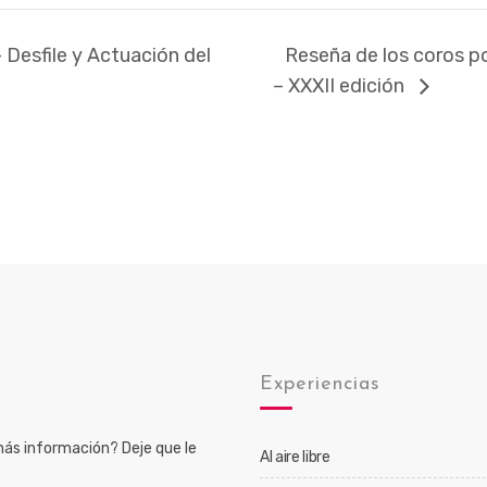
Desfile y Actuación del
Reseña de los coros po
– XXXII edición
o
Experiencias
ás información? Deje que le
Al aire libre