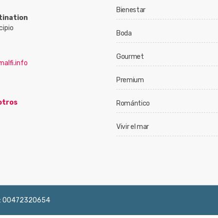
Bienestar
tination
cipio
Boda
Gourmet
alfi.info
Premium
otros
Romántico
Vivir el mar
 IVA: 00472320654