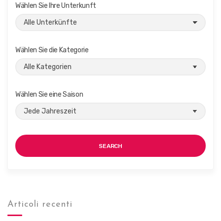
A
a
Wählen Sie Ihre Unterkunft
n
t
i
s
o
i
n
Wählen Sie die Kategorie
c
h
t
Wählen Sie eine Saison
e
n
,
N
SEARCH
a
v
i
g
Articoli recenti
a