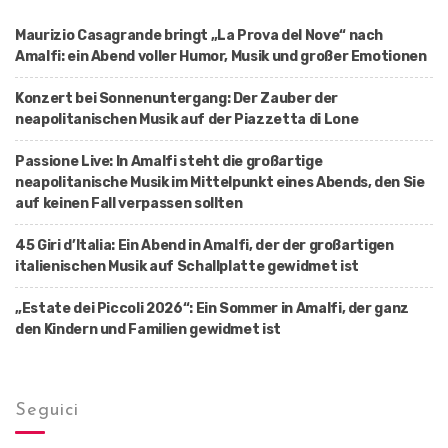
t
Maurizio Casagrande bringt „La Prova del Nove“ nach
i
Amalfi: ein Abend voller Humor, Musik und großer Emotionen
o
Konzert bei Sonnenuntergang: Der Zauber der
n
neapolitanischen Musik auf der Piazzetta di Lone
Passione Live: In Amalfi steht die großartige
neapolitanische Musik im Mittelpunkt eines Abends, den Sie
auf keinen Fall verpassen sollten
45 Giri d’Italia: Ein Abend in Amalfi, der der großartigen
italienischen Musik auf Schallplatte gewidmet ist
„Estate dei Piccoli 2026“: Ein Sommer in Amalfi, der ganz
den Kindern und Familien gewidmet ist
Seguici