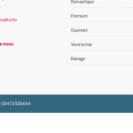
Romantique
Premium
alfi.info
Gourmet
e nous
Vivre la mer
Mariage
 IVA: 00472320654
English
Français
Deutsch
Italiano
Españ