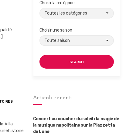
Choisir la catégorie
palité
Choisir une saison
…]
SEARCH
Articoli recenti
TOIRES
Concert au coucher du soleil : la magie de
a Villa
la musique napolitaine sur la Piazzetta
 unehistoire
de Lone