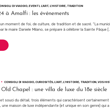
ONSIGLI DI VIAGGIO
,
EVENTI
,
L'ART
,
L'HISTOIRE
,
TRADITION
4 à Amalfi : les événements
un moment de foi, de culture, de tradition et de sacré. “La munici
 par le maire Daniele Milano, se prépare à célébrer la Sainte Pâque [
CONSIGLI DI VIAGGIO
,
CURIOSITÉS
,
L'ART
,
L'HISTOIRE
,
TRADITION
,
VOS HIS
 Old Chapel : une villa de luxe du 18e siècle
et souci du détail, trois éléments qui caractérisent certainement l
, une maison de luxe indépendante (et unique en son genre) qui a