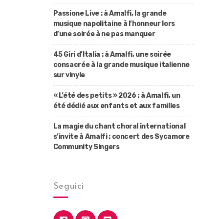
Passione Live : à Amalfi, la grande
musique napolitaine à l’honneur lors
d’une soirée à ne pas manquer
45 Giri d’Italia : à Amalfi, une soirée
consacrée à la grande musique italienne
sur vinyle
« L’été des petits » 2026 : à Amalfi, un
été dédié aux enfants et aux familles
La magie du chant choral international
s’invite à Amalfi : concert des Sycamore
Community Singers
Seguici