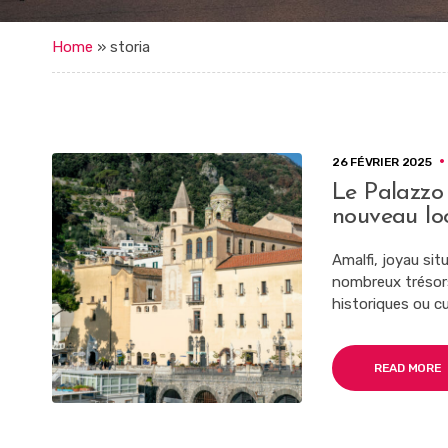
Home
»
storia
26 FÉVRIER 2025
Le Palazzo 
nouveau lo
Amalfi, joyau sit
nombreux trésors 
historiques ou cu
READ MORE