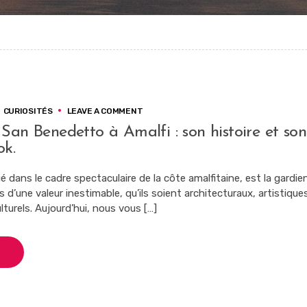
ON
CURIOSITÉS
LEAVE A COMMENT
LE
San Benedetto à Amalfi : son histoire et son
PALAZZO
ok.
SAN
BENEDETTO
À
ué dans le cadre spectaculaire de la côte amalfitaine, est la gardi
AMALFI
d’une valeur inestimable, qu’ils soient architecturaux, artistique
:
lturels. Aujourd’hui, nous vous […]
SON
HISTOIRE
ET
SON
NOUVEAU
LOOK.