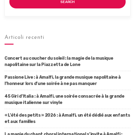
SEARCH
Articoli recenti
Concert au coucher du soleil : la magie de la musique
napolitaine sur la Piazzetta de Lone
Passione Live : à Amalfi, la grande musique napolitaine à
l’honneur lors d’une soirée à ne pas manquer
45 Giri d’Italia : à Amalfi, une soirée consacrée à la grande
musique italienne sur vinyle
« L’été des petits » 2026 : à Amalfi, un été dédié aux enfants
et aux familles
La magie du chant choral international s’invite à Amalfi :