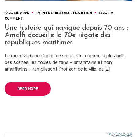
16 AVRIL 2025
EVENTI
,
L'HISTOIRE
,
TRADITION
LEAVE A
ON
COMMENT
UNE
Une histoire qui navigue depuis 70 ans :
HISTOIRE
Amalfi accueille la 70e régate des
QUI
NAVIGUE
républiques maritimes
DEPUIS
70
La mer est au centre de ce spectacle, comme la plus belle
ANS
des scènes, les foules de fans – amalfitains et non
:
AMALFI
amalfitains – remplissent l’horizon de la ville, et […]
ACCUEILLE
LA
70E
READ MORE
RÉGATE
DES
RÉPUBLIQUES
MARITIMES