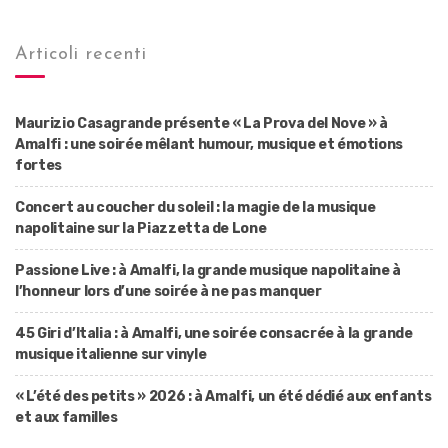
Articoli recenti
Maurizio Casagrande présente « La Prova del Nove » à
Amalfi : une soirée mêlant humour, musique et émotions
fortes
Concert au coucher du soleil : la magie de la musique
napolitaine sur la Piazzetta de Lone
Passione Live : à Amalfi, la grande musique napolitaine à
l’honneur lors d’une soirée à ne pas manquer
45 Giri d’Italia : à Amalfi, une soirée consacrée à la grande
musique italienne sur vinyle
« L’été des petits » 2026 : à Amalfi, un été dédié aux enfants
et aux familles