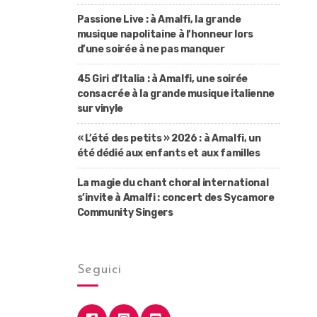
Passione Live : à Amalfi, la grande
musique napolitaine à l’honneur lors
d’une soirée à ne pas manquer
45 Giri d’Italia : à Amalfi, une soirée
consacrée à la grande musique italienne
sur vinyle
« L’été des petits » 2026 : à Amalfi, un
été dédié aux enfants et aux familles
La magie du chant choral international
s’invite à Amalfi : concert des Sycamore
Community Singers
Seguici