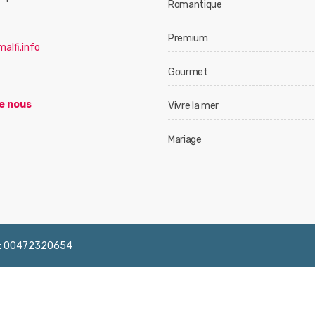
Romantique
Premium
alfi.info
Gourmet
e nous
Vivre la mer
Mariage
 IVA: 00472320654
English
Français
Deutsch
Italiano
Españ