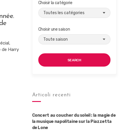
Choisir la catégorie
nnée.
 de
Choisir une saison
écial,
e de Harry
SEARCH
Articoli recenti
Concert au coucher du soleil : la magie de
la musique napolitaine sur la Piazzetta
de Lone