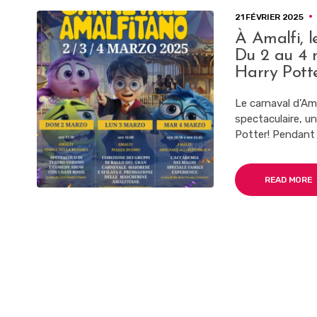
21 FÉVRIER 2025
À Amalfi, l
Du 2 au 4 m
Harry Potte
Le carnaval d’Ama
spectaculaire, u
Potter! Pendant 
READ MORE