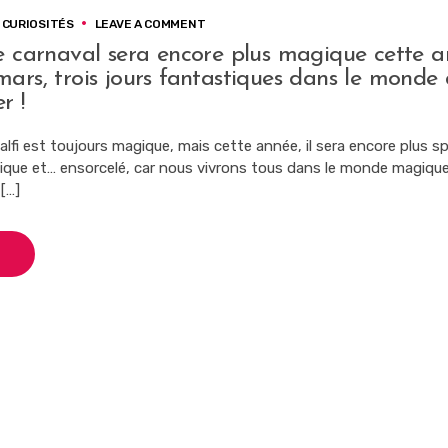
ON
CURIOSITÉS
LEAVE A COMMENT
À
e carnaval sera encore plus magique cette a
AMALFI,
ars, trois jours fantastiques dans le monde
LE
CARNAVAL
r !
SERA
ENCORE
lfi est toujours magique, mais cette année, il sera encore plus sp
PLUS
nique et… ensorcelé, car nous vivrons tous dans le monde magiqu
MAGIQUE
CETTE
[…]
ANNÉE.
DU
2
AU
4
MARS,
TROIS
JOURS
FANTASTIQUES
DANS
LE
MONDE
DE
HARRY