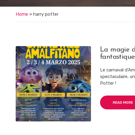
Home
»
harry potter
La magie du
fantastique
Le carnaval d’Ama
spectaculaire, u
Potter !
READ MORE