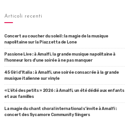
Articoli recenti
Concert au coucher du soleil : la magie de la musique
napolitaine sur la Piazzetta de Lone
Passione Live : à Amalfi, la grande musique napolitaine à
l’honneur lors d’une soirée à ne pas manquer
45 Giri d’Italia : à Amalfi, une soirée consacrée à la grande
musique italienne sur vinyle
« L’été des petits » 2026 : à Amalfi, un été dédié aux enfants
et aux familles
La magie du chant choral international s’invite à Amalfi :
concert des Sycamore Community Singers