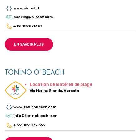
www.alicost.it
booking@alicost.com
+39 089871483
EN SAVOIR PLUS
TONINO O’ BEACH
Location de matériel de plage
Via Marina Grande, V arcata
www.toninobeach.com
info@toninobeach.com
+ 39 089 872 352