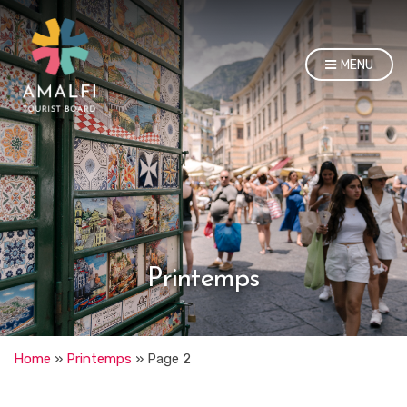
MENU
Printemps
Home
»
Printemps
»
Page 2