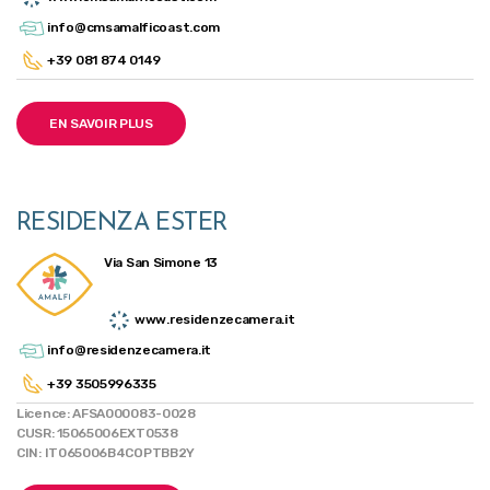
info@cmsamalficoast.com
+39 081 874 0149
EN SAVOIR PLUS
RESIDENZA ESTER
Via San Simone 13
www.residenzecamera.it
info@residenzecamera.it
+39 3505996335
Licence: AFSA000083-0028
CUSR: 15065006EXT0538
CIN: IT065006B4COPTBB2Y