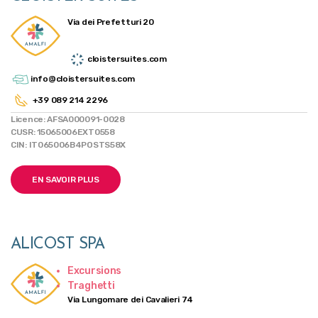
Via dei Prefetturi 20
cloistersuites.com
info@cloistersuites.com
+39 089 214 2296
Licence: AFSA000091-0028
CUSR: 15065006EXT0558
CIN: IT065006B4POSTS58X
EN SAVOIR PLUS
ALICOST SPA
Excursions
Traghetti
Via Lungomare dei Cavalieri 74