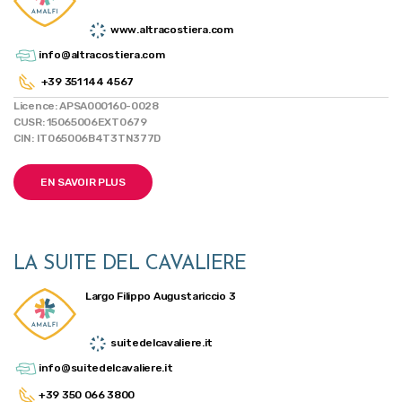
www.altracostiera.com
info@altracostiera.com
+39 351 144 4567
Licence: APSA000160-0028
CUSR: 15065006EXT0679
CIN: IT065006B4T3TN377D
EN SAVOIR PLUS
LA SUITE DEL CAVALIERE
Largo Filippo Augustariccio 3
suitedelcavaliere.it
info@suitedelcavaliere.it
+39 350 066 3800