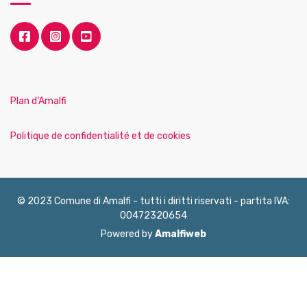
Plan d’Amalfi
Politique de confidentialité et de cookies
© 2023 Comune di Amalfi - tutti i diritti riservati - partita IVA:
00472320654
Powered by
Amalfiweb
English
Français
Deutsch
Italiano
Español