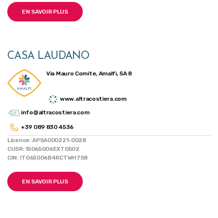
EN SAVOIR PLUS
CASA LAUDANO
Via Mauro Comite, Amalfi, SA 8
www.altracostiera.com
info@altracostiera.com
+39 089 830 4536
Licence: APSA000221-0028
CUSR: 15065006EXT0502
CIN: IT065006B4RCTWH7S8
EN SAVOIR PLUS