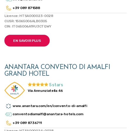
+39 089 871588
Licence: HTSA000023-0028
CUSR: 15065006ALB0305
CIN: IT065006A19U3CTQWY
EN SAVOIR PLUS
ANANTARA CONVENTO DI AMALFI
GRAND HOTEL
5 stars
Via Annunziatella 46
www.anantara.com/en/convento-di-amalfi
conventodiamalfi@anantara-hotels.com
+39 089 8736711
Licence: HTSA000024-0028