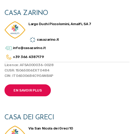
CASA ZARINO
Largo Duchi Piccolomini, Amalfi, SA 7
casazarino.it
info@casazarino.it
+39 366 4387179
Licence: AFSA000036-0028
CUSR: 15065006EXT0484
CIN: IT065006B4C9OANBAP
EN SAVOIR PLUS
CASA DEI GRECI
Via San Nicola dei Greci 10