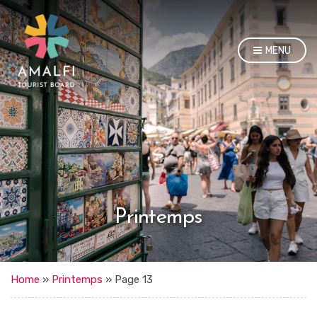
MENU
Printemps
Home
»
Printemps
»
Page 13