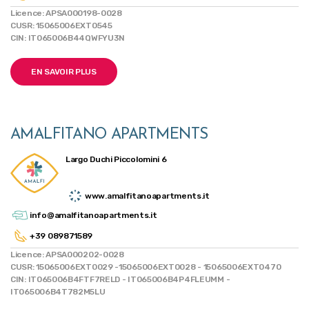
Licence: APSA000198-0028
CUSR: 15065006EXT0545
CIN: IT065006B44QWFYU3N
EN SAVOIR PLUS
AMALFITANO APARTMENTS
Largo Duchi Piccolomini 6
www.amalfitanoapartments.it
info@amalfitanoapartments.it
+39 089871589
Licence: APSA000202-0028
CUSR: 15065006EXT0029 -15065006EXT0028 - 15065006EXT0470
CIN: IT065006B4FTF7RELD - IT065006B4P4FLEUMM -
IT065006B4T782M5LU