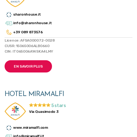
sharonhouse.it
info@sharonhouse.it
+39 089 873576
Licence: AFSA000072-0028
CUSR: 15065006ALB0660
CIN: IT065006A14SKA4LMY
EN SAVOIR PLUS
HOTEL MIRAMALFI
5 stars
Via Quasimodo 3
www.miramalfi.com
info@miramalfi.it