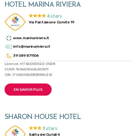
HOTEL MARINA RIVIERA
4 stars
Via Pantaleone Comite 19
www.marinariviera.it
info@marinariviera.it
39 089 871104
Licence: HTSA000022-0028
CUSR: 15065006ALB0301
CIN: IT065006A1XBMNUZ4I
EN SAVOIR PLUS
SHARON HOUSE HOTEL
3 stars
Salita dei Curiali 4