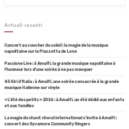
Articoli recenti
Concert au coucher du soleil : la magie de la musique
napolitaine sur la Piazzetta de Lone
Passione Live : à Amalfi, la grande musique napolitaine à
l’honneur lors d’une soirée à ne pas manquer
45 Giri d’Italia : à Amalfi, une soirée consacrée à la grande
musique italienne sur vinyle
« L’été des petits » 2026 : à Amalfi, un été dédié aux enfants
et aux familles
La magie du chant choral international s’invite à Amalfi :
concert des Sycamore Community Singers