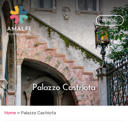
MENU
Palazzo Castriota
Home
»
Palazzo Castriota