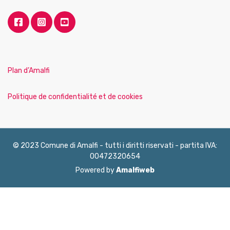
Plan d’Amalfi
Politique de confidentialité et de cookies
© 2023 Comune di Amalfi - tutti i diritti riservati - partita IVA:
00472320654
Powered by
Amalfiweb
English
Français
Deutsch
Italiano
Español