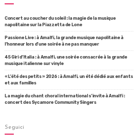
Concert au coucher du soleil : la magie de la musique
napolitaine sur la Piazzetta de Lone
Passione Live : à Amalfi, la grande musique napolitaine à
l’honneur lors d’une soirée à ne pas manquer
45 Giri d’Italia : à Amalfi, une soirée consacrée à la grande
musique italienne sur vinyle
« L’été des petits » 2026 : à Amalfi, un été dédié aux enfants
et aux familles
La magie du chant choral international s’invite à Amalfi :
concert des Sycamore Community Singers
Seguici