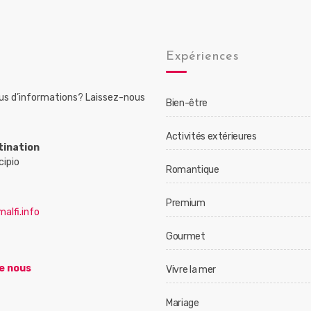
Expériences
lus d’informations? Laissez-nous
Bien-être
Activités extérieures
tination
cipio
Romantique
Premium
alfi.info
Gourmet
e nous
Vivre la mer
Mariage