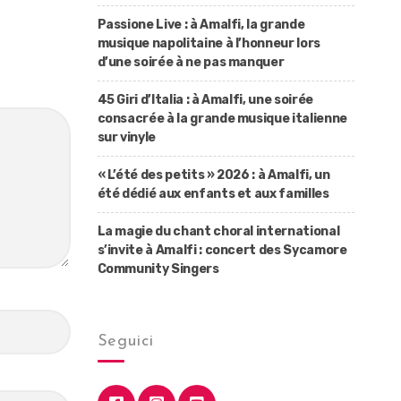
Passione Live : à Amalfi, la grande
musique napolitaine à l’honneur lors
d’une soirée à ne pas manquer
45 Giri d’Italia : à Amalfi, une soirée
consacrée à la grande musique italienne
sur vinyle
« L’été des petits » 2026 : à Amalfi, un
été dédié aux enfants et aux familles
La magie du chant choral international
s’invite à Amalfi : concert des Sycamore
Community Singers
Seguici