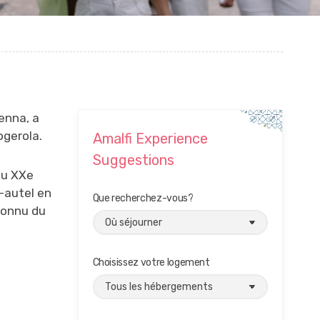
senna, a
ogerola.
Amalfi Experience
Suggestions
du XXe
e-autel en
Que recherchez-vous?
nconnu du
Choisissez votre logement