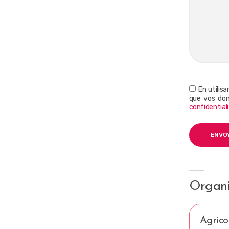
En utilis
que vos don
confidential
Organi
Agrico