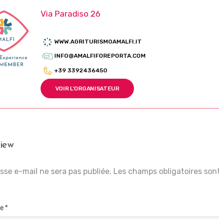
Via Paradiso 26
WWW.AGRITURISMOAMALFI.IT
INFO@AMALFIFOREPORTA.COM
+39 3392436450
VOIR L'ORGANISATEUR
iew
sse e-mail ne sera pas publiée.
Les champs obligatoires son
re
*