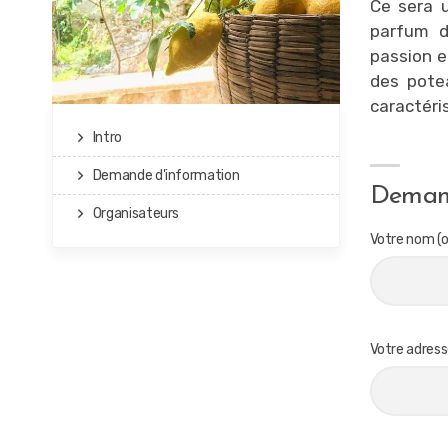
Ce sera 
parfum d
passion e
des potea
caractéri
Intro
Demande d'information
Demand
Organisateurs
Votre nom (o
Votre adresse