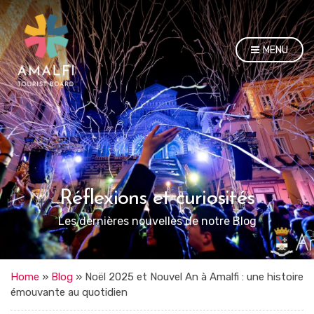
MENU
Réflexions et curiosités
Les dernières nouvelles de notre Blog
Home
»
Blog
»
Noël 2025 et Nouvel An à Amalfi : une histoire
émouvante au quotidien