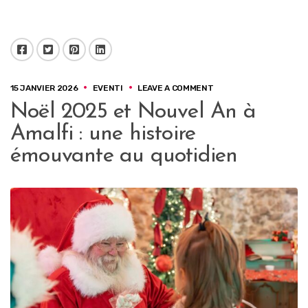
Facebook
Twitter
Pinterest
LinkedIn
ON
15 JANVIER 2026
EVENTI
LEAVE A COMMENT
NOËL
Noël 2025 et Nouvel An à
2025
ET
Amalfi : une histoire
NOUVEL
AN
émouvante au quotidien
À
AMALFI
:
UNE
HISTOIRE
ÉMOUVANTE
AU
QUOTIDIEN