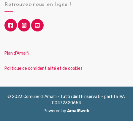
Retrouvez-nous en ligne !
Plan d’Amalfi
Politique de confidentialité et de cookies
© 2023 Comune di Amalfi - tutti i diritti riservati - partita IVA:
00472320654
Powered by
Amalfiweb
English
Français
Deutsch
Italiano