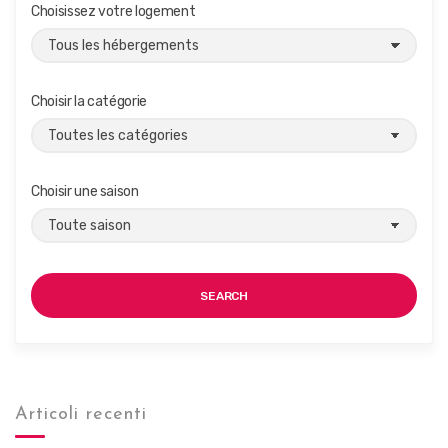
Choisissez votre logement
É
v
è
Choisir la catégorie
n
e
m
Choisir une saison
e
n
t
s
SEARCH
Articoli recenti