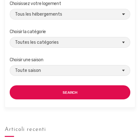
Choisissez votre logement
É
v
è
Choisir la catégorie
n
e
m
Choisir une saison
e
n
t
s
SEARCH
Articoli recenti