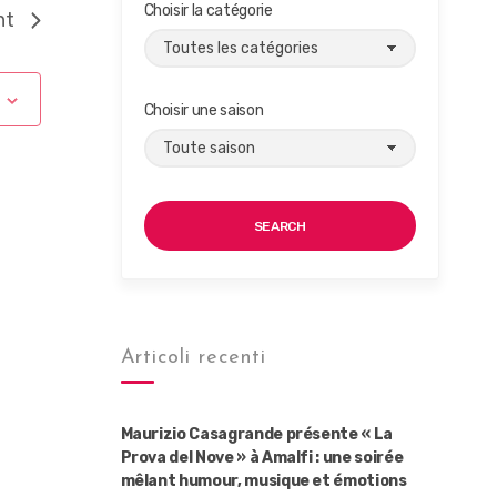
Choisir la catégorie
nt
Choisir une saison
SEARCH
Articoli recenti
Maurizio Casagrande présente « La
Prova del Nove » à Amalfi : une soirée
mêlant humour, musique et émotions