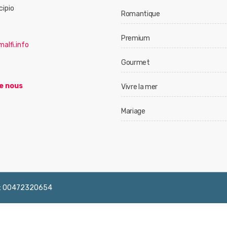
cipio
Romantique
Premium
alfi.info
Gourmet
e nous
Vivre la mer
Mariage
 IVA: 00472320654
English
Français
Deutsch
Italiano
Españ