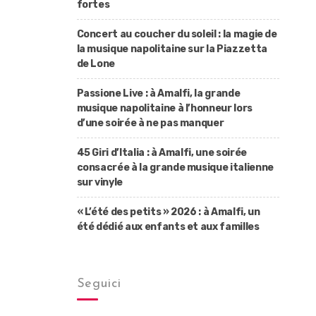
fortes
Concert au coucher du soleil : la magie de
la musique napolitaine sur la Piazzetta
de Lone
Passione Live : à Amalfi, la grande
musique napolitaine à l’honneur lors
d’une soirée à ne pas manquer
45 Giri d’Italia : à Amalfi, une soirée
consacrée à la grande musique italienne
sur vinyle
« L’été des petits » 2026 : à Amalfi, un
été dédié aux enfants et aux familles
Seguici