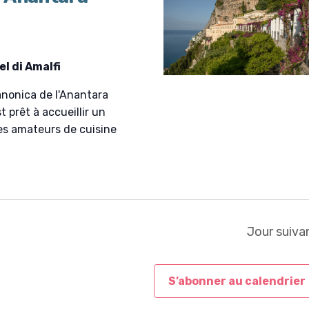
v
u
e
s
l di Amalfi
É
v
anonica de l'Anantara
è
 prêt à accueillir un
n
es amateurs de cuisine
e
m
e
n
t
Jour suiva
S’abonner au calendrier