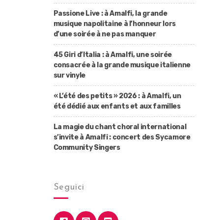
Passione Live : à Amalfi, la grande
musique napolitaine à l’honneur lors
d’une soirée à ne pas manquer
45 Giri d’Italia : à Amalfi, une soirée
consacrée à la grande musique italienne
sur vinyle
« L’été des petits » 2026 : à Amalfi, un
été dédié aux enfants et aux familles
La magie du chant choral international
s’invite à Amalfi : concert des Sycamore
Community Singers
Seguici