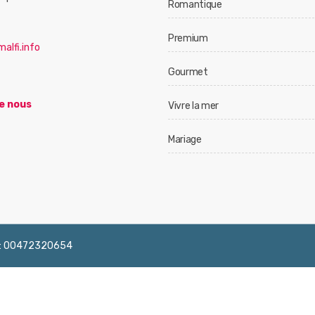
Romantique
Premium
alfi.info
Gourmet
e nous
Vivre la mer
Mariage
 IVA: 00472320654
English
Français
Deutsch
Italiano
Españ