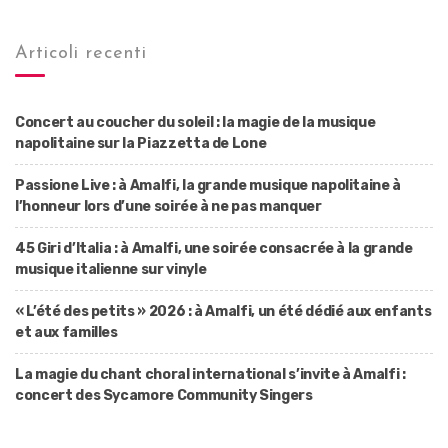
Articoli recenti
Concert au coucher du soleil : la magie de la musique
napolitaine sur la Piazzetta de Lone
Passione Live : à Amalfi, la grande musique napolitaine à
l’honneur lors d’une soirée à ne pas manquer
45 Giri d’Italia : à Amalfi, une soirée consacrée à la grande
musique italienne sur vinyle
« L’été des petits » 2026 : à Amalfi, un été dédié aux enfants
et aux familles
La magie du chant choral international s’invite à Amalfi :
concert des Sycamore Community Singers