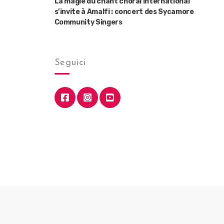
La magie du chant choral international
s’invite à Amalfi : concert des Sycamore
Community Singers
Seguici