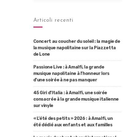
Articoli recenti
Concert au coucher du soleil : la magie de
la musique napolitaine sur la Piazzetta
de Lone
Passione Live : à Amalfi, la grande
musique napolitaine à l’honneur lors
d’une soirée à ne pas manquer
45 Giri d’Italia : à Amalfi, une soirée
consacrée à la grande musique italienne
sur vinyle
« L’été des petits » 2026 : à Amalfi, un
été dédié aux enfants et aux familles