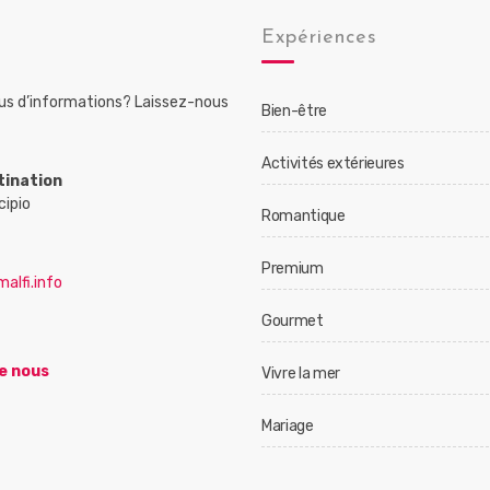
Expériences
lus d’informations? Laissez-nous
Bien-être
Activités extérieures
tination
cipio
Romantique
Premium
alfi.info
Gourmet
e nous
Vivre la mer
Mariage