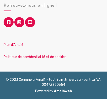
Retrouvez-nous en ligne !
Plan d’Amalfi
Politique de confidentialité et de cookies
© 2023 Comune di Amalfi - tutti i diritti riservati - partita IVA:
00472320654
Powered by
Amalfiweb
English
Français
Deutsch
Italiano