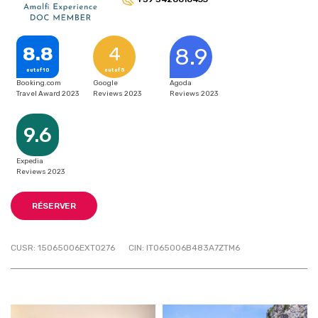
8.8
4
8.9
out of 10
out of 5
Booking.com
Google
Agoda
Travel Award 2023
Reviews 2023
Reviews 2023
9.6
Expedia
Reviews 2023
RÉSERVER
CUSR: 15065006EXT0276
CIN: IT065006B483A7ZTM6