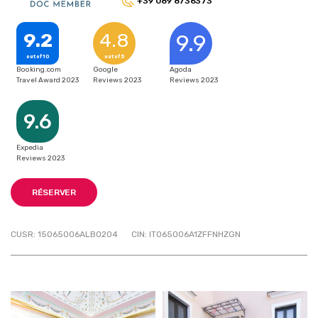
+39 089 8736373
9.2
4.8
9.9
out of 10
out of 5
Booking.com
Google
Agoda
Travel Award 2023
Reviews 2023
Reviews 2023
9.6
Expedia
Reviews 2023
RÉSERVER
CUSR: 15065006ALB0204
CIN: IT065006A1ZFFNHZGN