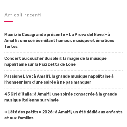
Articoli recenti
Maurizio Casagrande présente « La Prova del Nove » à
Amalfi : une soirée mêlant humour, musique et émotions
fortes
Concert au coucher du soleil : la magie de la musique
napolitaine sur la Piazzetta de Lone
Passione Live : à Amalfi, la grande musique napolitaine à
l’honneur lors d’une soirée à ne pas manquer
45 Giri d’Italia : à Amalfi, une soirée consacrée à la grande
musique italienne sur vinyle
« L’été des petits » 2026 : à Amalfi, un été dédié aux enfants
et aux familles