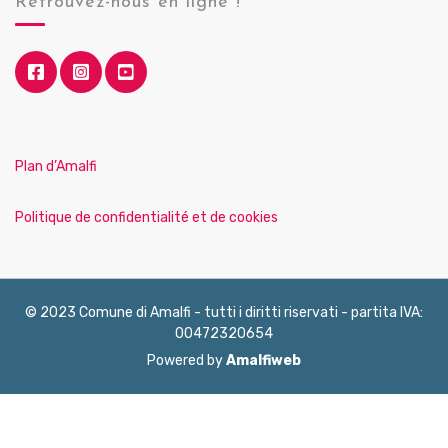
Retrouvez-nous en ligne !
Plan d’Amalfi
Politique de confidentialité et de cookies
© 2023 Comune di Amalfi - tutti i diritti riservati - partita IVA:
00472320654
Powered by
Amalfiweb
English
Français
Deutsch
Italiano
Español