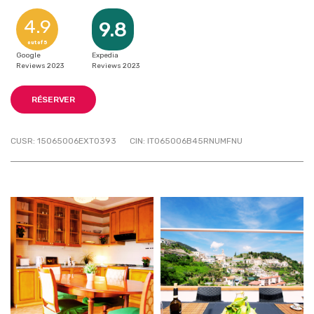
4.9
9.8
out of 5
Google
Expedia
Reviews 2023
Reviews 2023
RÉSERVER
CUSR: 15065006EXT0393
CIN: IT065006B45RNUMFNU