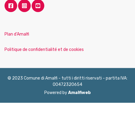
Plan d’Amalfi
Politique de confidentialité et de cookies
© 2023 Comune di Amalfi - tutti i diritti riservati - partita IVA:
00472320654
Powered by
Amalfiweb
English
Français
Deutsch
Italiano
Español